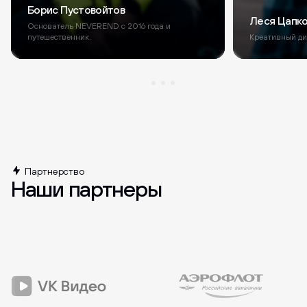
Борис Пустовойтов
Леся Цапк
Основатель NEVEREND с 2016 года и
путешественник.
Креативный ди
Партнерство
Наши партнеры