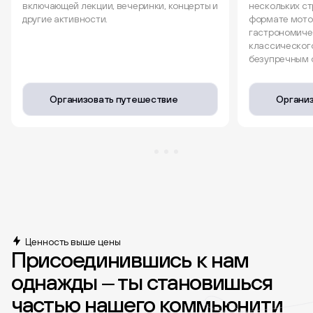
включающей лекции, вечеринки, концерты и
нескольких ст
другие активности.
формате мото
гастрономиче
классическог
безупречным 
Организовать путешествие
Органи
Ценность выше цены
Присоединившись к нам
однажды – ты становишься
частью нашего коммьюнити