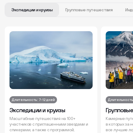
Экспедиции и круизы
Групповые путешествия
Инд
Длительность: 7-12 дней
Длительность:
Экспедиции и круизы
Групповые
Масштабные путешествия на 100+
Камерные путе
участников с приглашенными звездами и
в которых за 
спикерами, а также с программой,
все лучшие ло