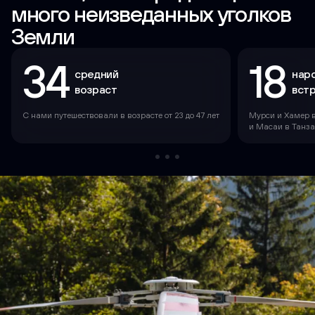
много неизведанных уголков
Земли
34
18
средний
нар
возраст
вст
С нами путешествовали в возрасте от 23 до 47 лет
Мурси и Хамер 
и Масаи в Танз