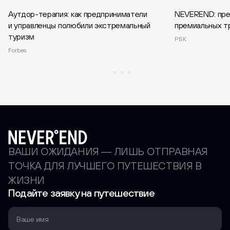
Аутдор-терапия: как предприниматели
NEVEREND: пре
и управленцы полюбили экстремальный
премиальных т
туризм
РБК
Forbes
Перейти
ВАШИ ОЖИДАНИЯ — ЛИШЬ ОТПРАВНАЯ
на
главную
ТОЧКА ДЛЯ ЛУЧШЕГО ПУТЕШЕСТВИЯ В
страницу
ЖИЗНИ
Подайте заявку на путешествие
Ваше имя