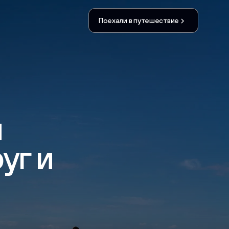
Поехали в путешествие
м
уг и