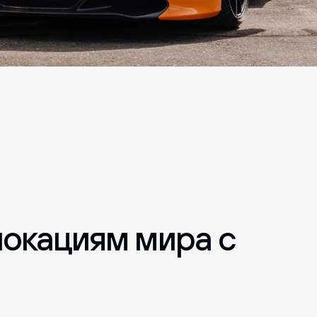
йные заведения, фермы и
окациям мира с