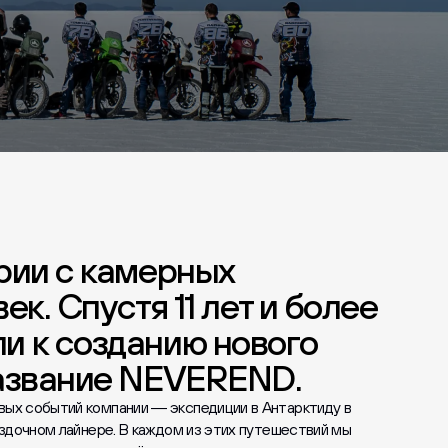
рии с камерных
к. Спустя 11 лет и более
и к созданию нового
название NEVEREND.
ых событий компании — экспедиции в Антарктиду в
здочном лайнере. В каждом из этих путешествий мы