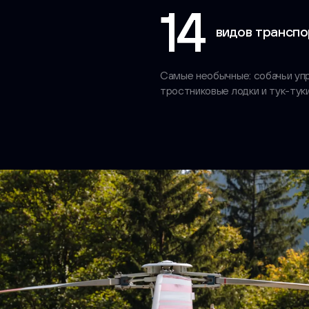
14
видов транспо
Самые необычные: собачьи упр
тростниковые лодки и тук-тук