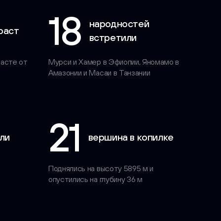
18
народностей
раст
встретили
расте от
Мурси и Хамер в Эфиопии, Яномамо в
Амазонии и Масаи в Танзании
21
ли
вершина в копилке
Поднялись на высоту 5895 м и
опустились на глубину 36 м