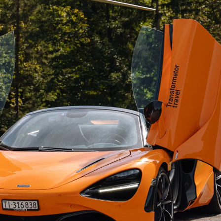
Безопасность
в в национальную
В любом путешествии путешествии в
 которых проходит
получаете бескомпромиссный комфор
ем лучшие рестораны, а
ощущение полной безопасности.