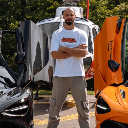
ружение
Высокая кухня
и путешествуют предприниматели, топ-
Погружаем участнико
жмент и их близкое окружение. В таком
гастрономию стран, в
нити легко развиваться, находить
путешествие. Посеща