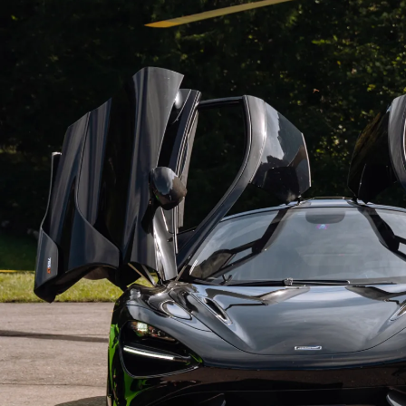
Лучший транспорт
Ок
Мы выбираем лучший транспорт из
С нам
возможного: будь то воздушный шар, вертолет
менед
или новенькая Ferrari. В любой точке планеты у
комью