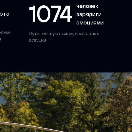
1074
человек
рта
зарядили
эмоциями
яжки,
Путешествуют как мужчины, так и
и
девушки