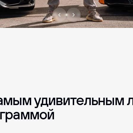
й, партнёров и выстраивать нетворкинг.
также камерные семе
плантации.
амым удивительным л
ограммой